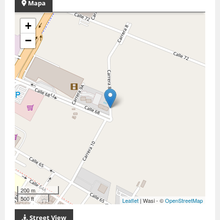
Mapa
+
−
200 m
500 ft
Leaflet
| Wasi - ©
OpenStreetMap
Street View