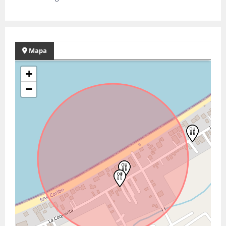
Mapa
+
−