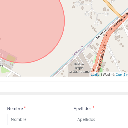
Leaflet
| Wasi - ©
OpenStr
*
*
Nombre
Apellidos