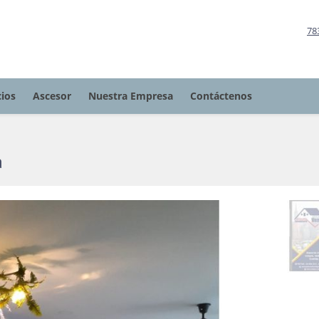
78
cios
Ascesor
Nuestra Empresa
Contáctenos
a