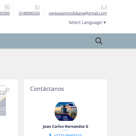
33585
3148906333
venkasainmobiliaria@gmail.com
Select Language
▼
Contáctanos
Juan Carlos Hernandez G
+573148906333