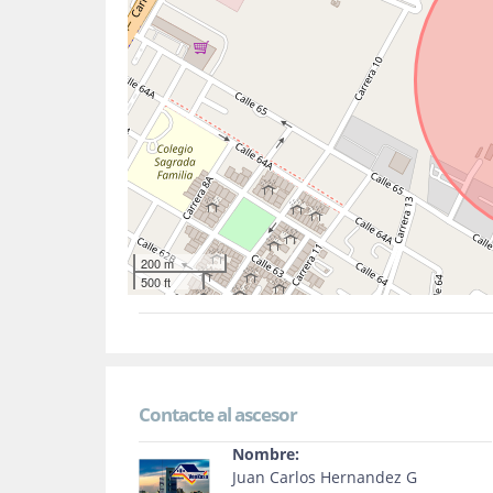
200 m
500 ft
Contacte al ascesor
Nombre:
Juan Carlos Hernandez G