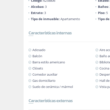
Código:
6258806
Estado:
Alcobas:
3
Baños:
Estrato:
3
Piso:
5
Tipo de inmueble:
Apartamento
Tipo de
Características internas
Adosado
Aire a
Balcón
Baño au
Barra estilo americano
Bibliot
Clósets
Cocina
Comedor auxiliar
Despe
Gas domiciliario
Hall de
Suelo de cerámica / mármol
Vista 
Características externas