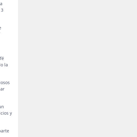
na
 3
e
í
fé
o la
iosos
iar
un
cios y
parte