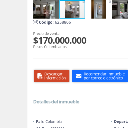
Código
: 6258806
Precio de venta
$170.000.000
Pesos Colombianos
Descargar
Recomendar inmueble
información
por correo electrónico
Detalles del inmueble
País:
Colombia
Depart