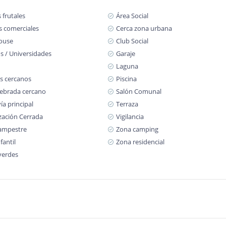
 frutales
Área Social
s comerciales
Cerca zona urbana
ouse
Club Social
s / Universidades
Garaje
Laguna
s cercanos
Piscina
ebrada cercano
Salón Comunal
ía principal
Terraza
zación Cerrada
Vigilancia
ampestre
Zona camping
fantil
Zona residencial
verdes