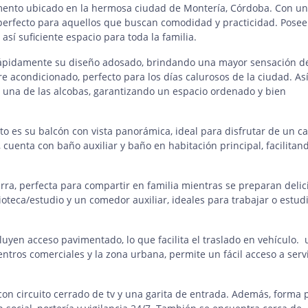
amento ubicado en la hermosa ciudad de Montería, Córdoba. Con u
perfecto para aquellos que buscan comodidad y practicidad. Posee
así suficiente espacio para toda la familia.
 rápidamente su diseño adosado, brindando una mayor sensación d
e acondicionado, perfecto para los días calurosos de la ciudad. As
una de las alcobas, garantizando un espacio ordenado y bien
o es su balcón con vista panorámica, ideal para disfrutar de un ca
 cuenta con baño auxiliar y baño en habitación principal, facilitand
ra, perfecta para compartir en familia mientras se preparan delic
oteca/estudio y un comedor auxiliar, ideales para trabajar o estud
cluyen acceso pavimentado, lo que facilita el traslado en vehículo. 
entros comerciales y la zona urbana, permite un fácil acceso a servi
on circuito cerrado de tv y una garita de entrada. Además, forma 