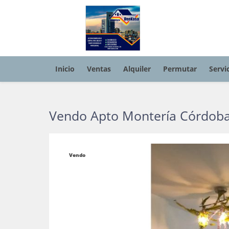
Inicio
Ventas
Alquiler
Permutar
Servi
Vendo Apto Montería Córdob
Vendo