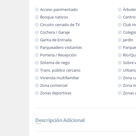
Acceso pavimentado
Árboles
Bosque nativos
Centro
Circuito cerrado de TV
Club H
Cochera / Garaje
Colegio
Garita de Entrada
Jardín
Parqueadero visitantes
Parque
Portería / Recepción
Río/Qu
Sistema de riego
Sobre v
Trans. público cercano
Urbani
Vivienda multifamiliar
Zona c
Zona comercial
Zona in
Zonas deportivas
Zonas 
Descripción Adicional