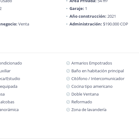
Usado
Área Privada:
54 m²
2
Garaje:
1
Año construcción:
2021
 negocio:
Venta
Administración:
$190.000 COP
condicionado
Armarios Empotrados
xiliar
Baño en habitación principal
eca/Estudio
Citófono / Intercomunicador
 equipada
Cocina tipo americano
nsa
Doble Ventana
 alcobas
Reformado
panorámica
Zona de lavandería