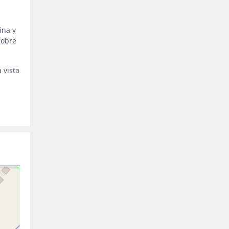
ina y
sobre
 vista
a
u