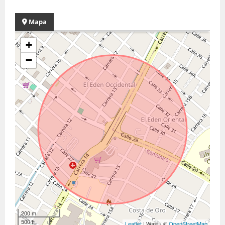
Mapa
+
−
200 m
500 ft
Leaflet
| Wasi - ©
OpenStreetMap