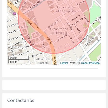
200 m
500 ft
Leaflet
| Wasi - ©
OpenStreetMap
Contáctanos