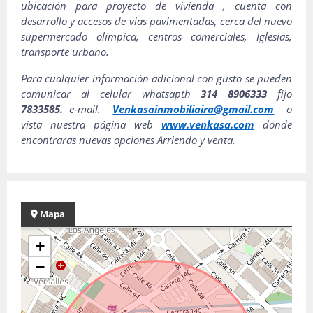
ubicación para proyecto de vivienda , cuenta con
desarrollo y accesos de vias pavimentada
s, cerca del nuevo
supermercado olímpica, centros comerciales, Iglesias,
transporte urbano.
Para cualquier información adicional con gusto se pueden
comunicar al celular whatsapth
314 8906333
fijo
7833585.
e-mail.
Venkasainmobiliaira@gmail.com
o
vista nuestra página web
www.venkasa.com
donde
encontraras nuevas opciones Arriendo y venta.
Mapa
+
−