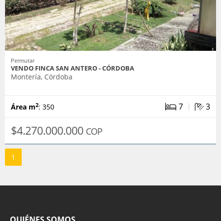
Permutar
VENDO FINCA SAN ANTERO - CÓRDOBA
Montería, Córdoba
|
7
3
2
Área m
: 350
$4.270.000.000
COP
1
QUIÉNES SOMOS